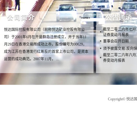
截至二零二六年七月
悦达国际控股有限公司（前称悦达矿业控股有限公
证券变动月报表
司）于2001年6月在开曼群岛注册成立，并于当年11
董事会召开日期
月29日在香港交易所成功上市，股份编号为00629，
须予披露交易-反向
成为江苏在香港发行红筹股的首家上市公司，是资本
截至二零二六年六月
运营的成功典范。2007年11月， ...
券变动月报表
Copyright© 悦达国